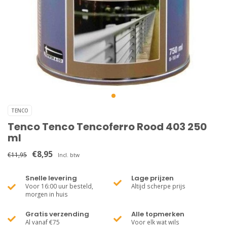
TENCO
Tenco Tenco Tencoferro Rood 403 250
ml
€8,95
€11,95
Incl. btw
Snelle levering
Lage prijzen
Voor 16:00 uur besteld,
Altijd scherpe prijs
morgen in huis
Gratis verzending
Alle topmerken
Al vanaf €75
Voor elk wat wils