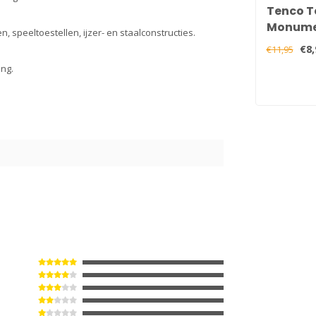
Tenco T
Monume
, speeltoestellen, ijzer- en staalconstructies.
250 ml
€8,
€11,95
ng.
9