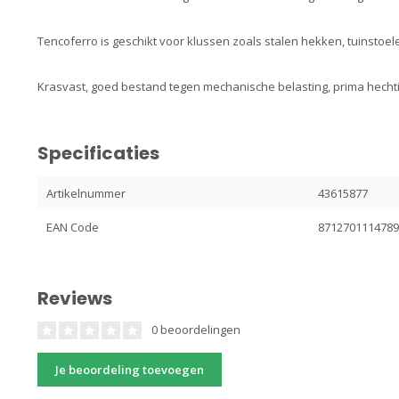
Tencoferro is geschikt voor klussen zoals stalen hekken, tuinstoelen
Krasvast, goed bestand tegen mechanische belasting, prima hechti
Specificaties
Artikelnummer
43615877
EAN Code
871270111478
Reviews
0 beoordelingen
Je beoordeling toevoegen