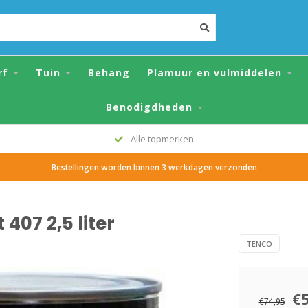
er
rf
Tuin
Behang
Plamuur en vulmiddelen
Benodigdheden
Alle topmerken
Bestellingen worden binnen 3 werkdagen verzonden
407 2,5 liter
TENCO
€
€74,95