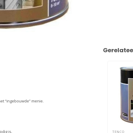
Gerelate
 met “ingebouwde” menie.
dig is.
TENCO