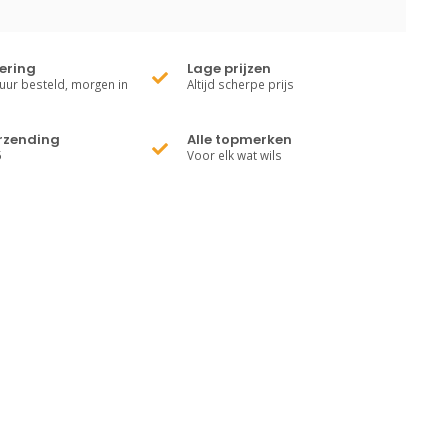
vering
Lage prijzen
uur besteld, morgen in
Altijd scherpe prijs
erzending
Alle topmerken
5
Voor elk wat wils