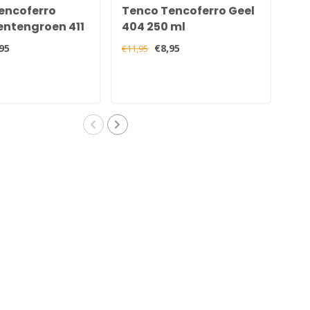
encoferro
Tenco Tencoferro Geel
Te
ntengroen 411
404 250 ml
40
95
€8,95
€11,95
€11,