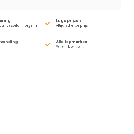
vering
Lage prijzen
uur besteld, morgen in
Altijd scherpe prijs
erzending
Alle topmerken
5
Voor elk wat wils