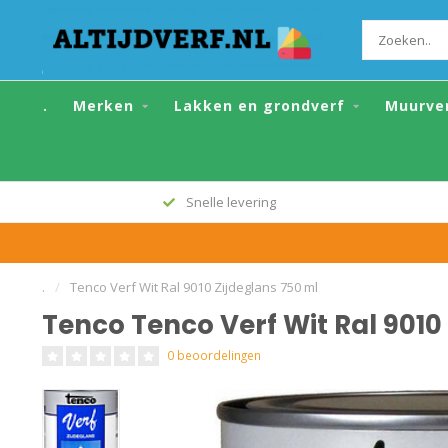
Tenco Tenco Verf Wit Ral 9010 Zijdeglans
.
Merken
Lakken en grondverf
Muurve
Snelle levering
.
/
Tenco Verf Wit Ral 9010 Zijdeglans 750 ml
Tenco Tenco Verf Wit Ral 9010
0 beoordelingen