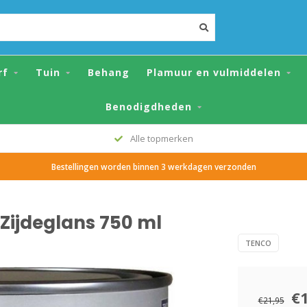
 750 ml
rf
Tuin
Behang
Plamuur en vulmiddelen
Benodigdheden
Alle topmerken
Bestellingen worden binnen 3 werkdagen verzonden
 Zijdeglans 750 ml
TENCO
€
€21,95