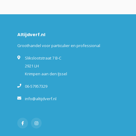
Altijdverf.nl
Groothandel voor particulier en professional
Slikslootstraat 7 B-C
2921 LH
Krimpen aan den IJssel
06-57957329
info@altijdverf.nl