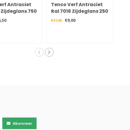
erf Antraciet
Tenco Verf Antraciet
Te
 Zijdeglans 750
Ral 7016 Zijdeglans 250
Ra
ml
75
,50
€9,00
€11,95
€21,
Abonneer