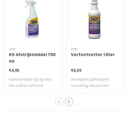
ZEP
ZEP
Kit Afstrijkmiddel 750
Verfontvetter 1 liter
ml
€4,95
€6,50
Kant-en-klaar spray voor
Verwijdert aanslag en
het snel en efficient
vervuiling. Ideaal voor
gladstrijken ..
schilderwerk. ..