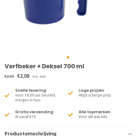
Verfbeker + Deksel 700 ml
€2,08
€2,50
Incl. btw
Snelle levering
Lage prijzen
Voor 16:00 uur besteld,
Altijd scherpe prijs
morgen in huis
Gratis verzending
Alle topmerken
Al vanaf €75
Voor elk wat wils
Productomschrijving