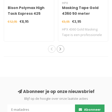
HPX
Bison Polymax High
Masking Tape Gold
Tack Express 425
4360 50 meter
gram Wit
€8,95
€3,95
€12,95
€5,95
HPX 4360 Gold Masking
Tape is een professionele
afplaktape v..
Abonneer je op onze nieuwsbrief
Blijf op de hoogte over onze laatste acties
Abonneer