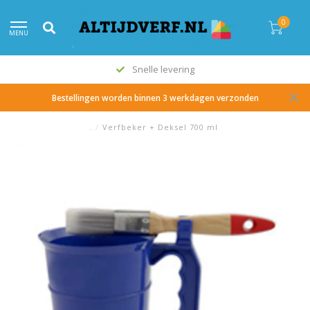
0
MENU
Snelle levering
Bestellingen worden binnen 3 werkdagen verzonden
.
/
Verfbeker + Deksel 700 ml