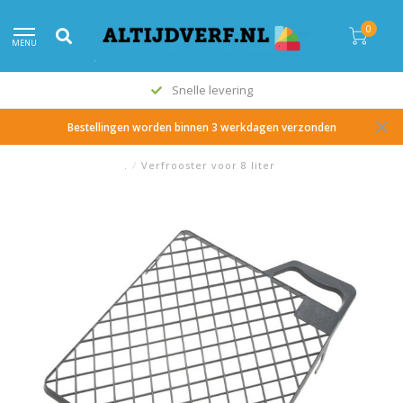
0
MENU
Snelle levering
Bestellingen worden binnen 3 werkdagen verzonden
.
/
Verfrooster voor 8 liter