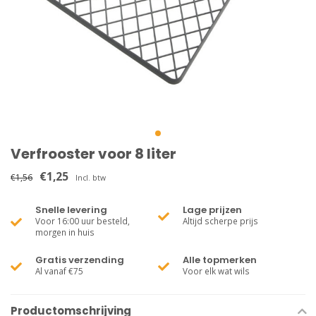
Verfrooster voor 8 liter
€1,25
€1,56
Incl. btw
Snelle levering
Lage prijzen
Voor 16:00 uur besteld,
Altijd scherpe prijs
morgen in huis
Gratis verzending
Alle topmerken
Al vanaf €75
Voor elk wat wils
Productomschrijving