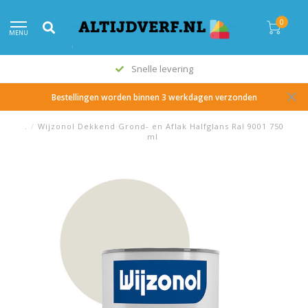
0
MENU
Snelle levering
Bestellingen worden binnen 3 werkdagen verzonden
.
/
Wijzonol Dekkend Grond- en Aflak Halfglans Ral 9001 750
ml