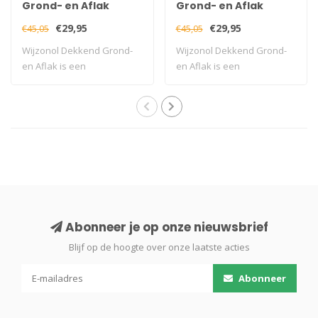
Grond- en Aflak
Grond- en Aflak
Halfglans
Halfglans Ral 9010 750
€29,95
€29,95
€45,05
€45,05
Antiekgroen 9328 750
ml
Wijzonol Dekkend Grond-
Wijzonol Dekkend Grond-
ml
en Aflak is een
en Aflak is een
vochtregulerende, ha..
vochtregulerende, ha..
Abonneer je op onze nieuwsbrief
Blijf op de hoogte over onze laatste acties
Abonneer