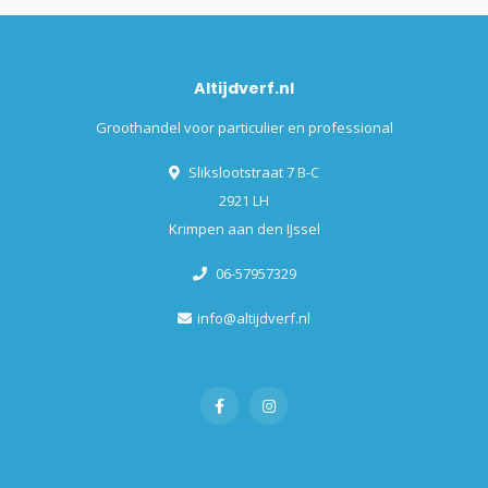
Altijdverf.nl
Groothandel voor particulier en professional
Slikslootstraat 7 B-C
2921 LH
Krimpen aan den IJssel
06-57957329
info@altijdverf.nl