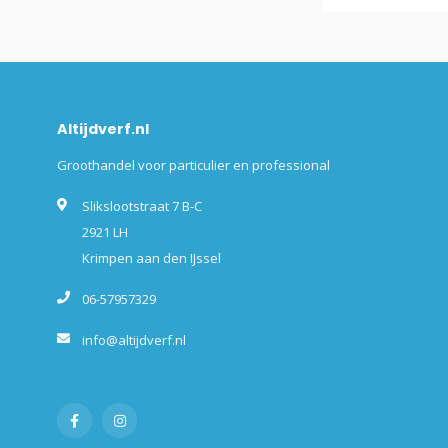
Altijdverf.nl
Groothandel voor particulier en professional
Slikslootstraat 7 B-C
2921 LH
Krimpen aan den IJssel
06-57957329
info@altijdverf.nl