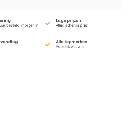
vering
Lage prijzen
uur besteld, morgen in
Altijd scherpe prijs
erzending
Alle topmerken
5
Voor elk wat wils