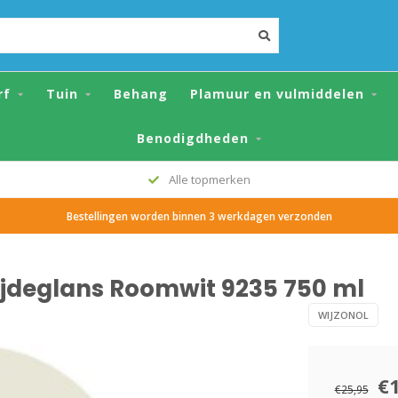
 Roomwit 9235 750 ml
rf
Tuin
Behang
Plamuur en vulmiddelen
Benodigdheden
Alle topmerken
Bestellingen worden binnen 3 werkdagen verzonden
Zijdeglans Roomwit 9235 750 ml
WIJZONOL
€
€25,95