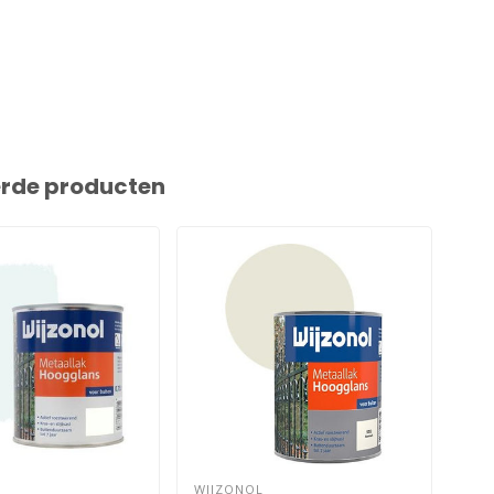
erde producten
WIJZONOL
WIJ