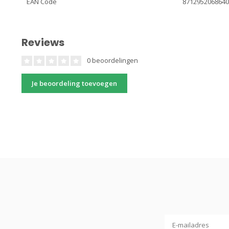
EAN Code
871295206864
Reviews
0 beoordelingen
Je beoordeling toevoegen