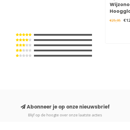
0
Wijzono
Hooggla
750 ml
€12
€25,95
Abonneer je op onze nieuwsbrief
Blijf op de hoogte over onze laatste acties