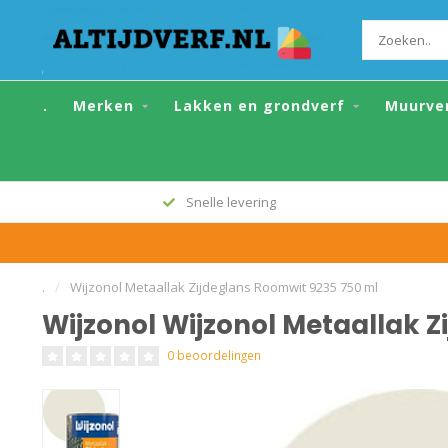
Wijzonol Wijzonol Metaallak Zijdeglans
.
Merken
Lakken en grondverf
Muurve
Snelle levering
.
/
Wijzonol Metaallak Zijdeglans Roomwit 9235 750 ml
Wijzonol Wijzonol Metaallak 
0 beoordelingen