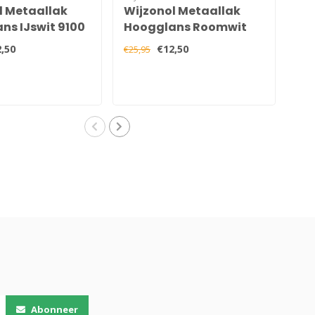
l Metaallak
Wijzonol Metaallak
Wi
ns IJswit 9100
Hoogglans Roomwit
Ho
9235 750 ml
,50
€12,50
€25,95
€25,
Abonneer