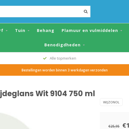
it 9104 750 ml
rf
Tuin
Behang
Plamuur en vulmiddelen
Benodigdheden
Grote voorraad
Bestellingen worden binnen 3 werkdagen verzonden
ijdeglans Wit 9104 750 ml
WIJZONOL
€
€25,95