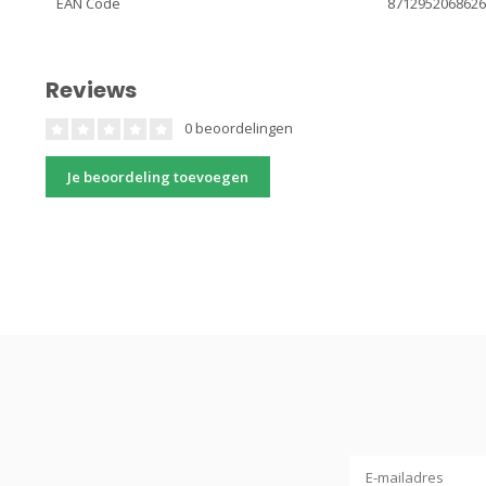
EAN Code
871295206862
Reviews
0 beoordelingen
Je beoordeling toevoegen