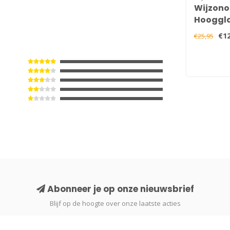
6
Wijzono
Hooggla
750 ml
€12
€25,95
Abonneer je op onze nieuwsbrief
Blijf op de hoogte over onze laatste acties