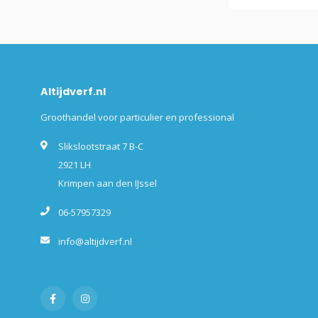
Altijdverf.nl
Groothandel voor particulier en professional
Slikslootstraat 7 B-C
2921 LH
Krimpen aan den IJssel
06-57957329
info@altijdverf.nl