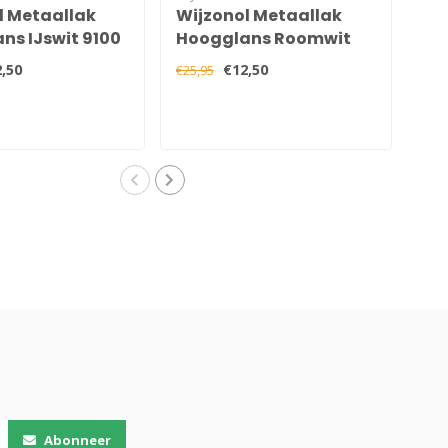
l Metaallak
Wijzonol Metaallak
Wi
ns IJswit 9100
Hoogglans Roomwit
Ho
9235 750 ml
,50
€12,50
€25,95
€25,
Abonneer