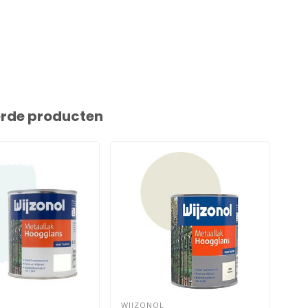
erde producten
WIJZONOL
WIJ