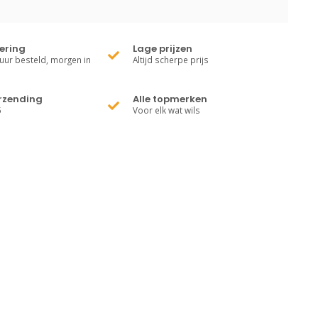
vering
Lage prijzen
uur besteld, morgen in
Altijd scherpe prijs
erzending
Alle topmerken
5
Voor elk wat wils