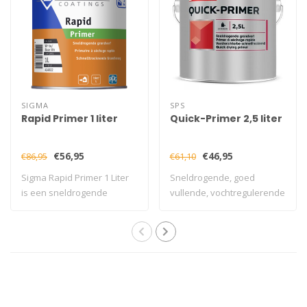
SIGMA
SPS
Rapid Primer 1 liter
Quick-Primer 2,5 liter
€56,95
€46,95
€86,95
€61,10
Sigma Rapid Primer 1 Liter
Sneldrogende, goed
is een sneldrogende
vullende, vochtregulerende
professionele..
grondverf op b..