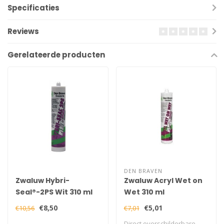
Specificaties
Reviews
Gerelateerde producten
DEN BRAVEN
Zwaluw Hybri-
Zwaluw Acryl Wet on
Seal®-2PS Wit 310 ml
Wet 310 ml
€8,50
€5,01
€10,56
€7,01
Direct overschilderbare