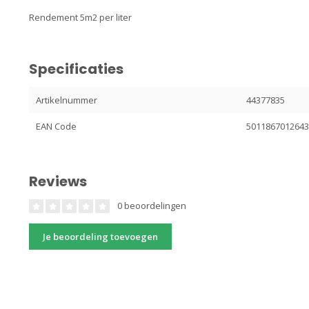
Rendement 5m2 per liter
Specificaties
Artikelnummer
44377835
EAN Code
501186701264
Reviews
0 beoordelingen
Je beoordeling toevoegen