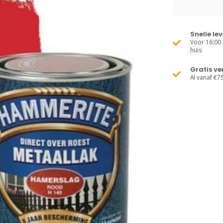
Snelle le
Voor 16:00 
huis
Gratis v
Al vanaf €7