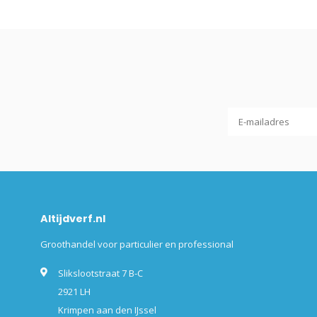
Altijdverf.nl
Groothandel voor particulier en professional
Slikslootstraat 7 B-C
2921 LH
Krimpen aan den IJssel