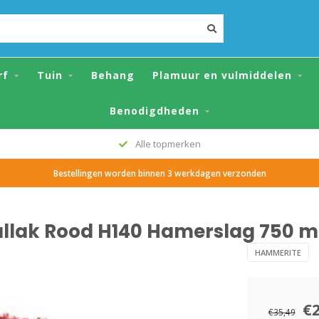
140 Hamerslag 750 ml
rf
Tuin
Behang
Plamuur en vulmiddelen
Benodigdheden
Alle topmerken
Bestellingen worden binnen 3 werkdagen verzonden
lak Rood H140 Hamerslag 750 m
HAMMERITE
€
€35,49