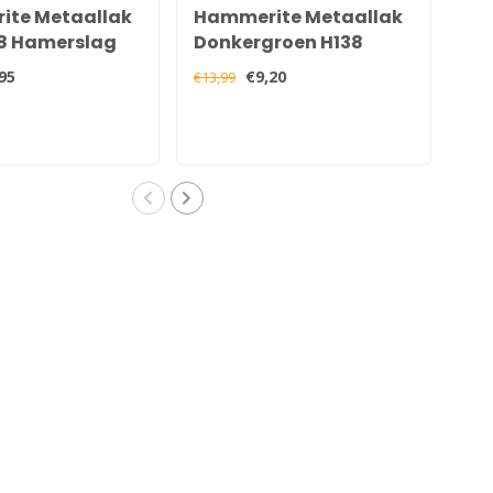
te Metaallak
Hammerite Metaallak
Ha
18 Hamerslag
Donkergroen H138
Gr
Hamerslag 250 ml
75
95
€9,20
€13,99
€35,