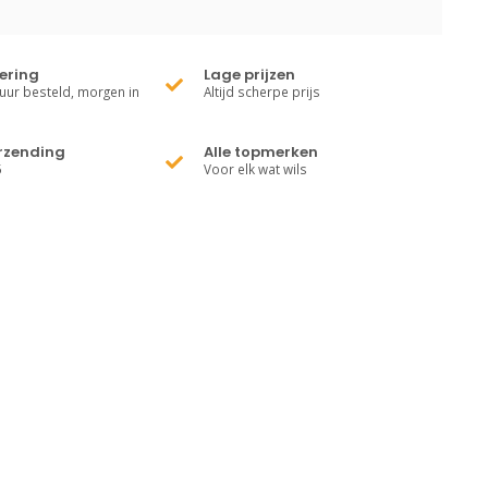
vering
Lage prijzen
uur besteld, morgen in
Altijd scherpe prijs
erzending
Alle topmerken
5
Voor elk wat wils