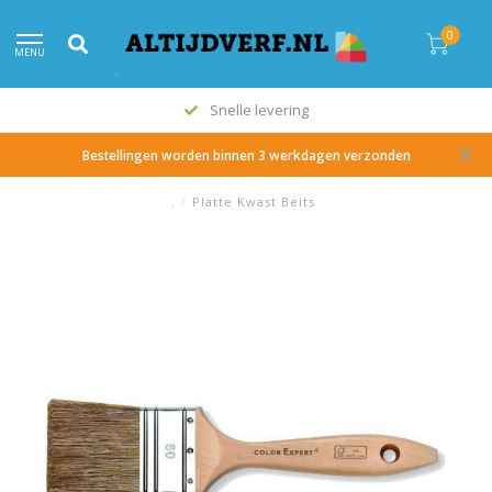
0
MENU
Alle topmerken
Bestellingen worden binnen 3 werkdagen verzonden
.
/
Platte Kwast Beits